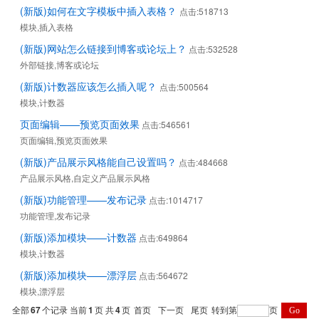
(新版)如何在文字模板中插入表格？
点击:518713
模块,插入表格
(新版)网站怎么链接到博客或论坛上？
点击:532528
外部链接,博客或论坛
(新版)计数器应该怎么插入呢？
点击:500564
模块,计数器
页面编辑——预览页面效果
点击:546561
页面编辑,预览页面效果
(新版)产品展示风格能自己设置吗？
点击:484668
产品展示风格,自定义产品展示风格
(新版)功能管理——发布记录
点击:1014717
功能管理,发布记录
(新版)添加模块——计数器
点击:649864
模块,计数器
(新版)添加模块——漂浮层
点击:564672
模块,漂浮层
全部
67
个记录 当前
1
页 共
4
页
首页
下一页
尾页
转到第
页